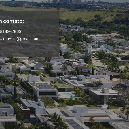
m contato:
98189-2869
o.imoveis@gmail.com