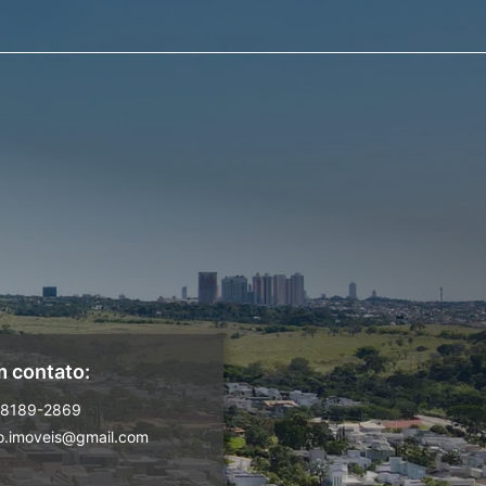
m contato:
98189-2869
o.imoveis@gmail.com