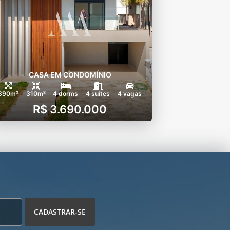
CASA EM CONDOMÍNIO
390m²
310m²
4 dorms
4 suítes
4 vagas
R$ 3.690.000
CADASTRAR-SE