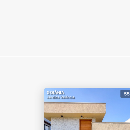
GOIÂNIA
55
Jardins Valência