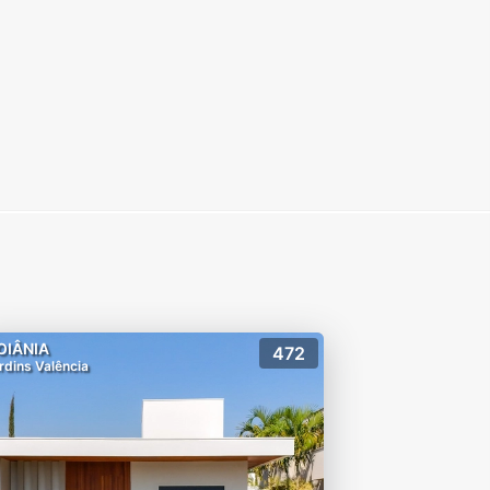
OIÂNIA
472
rdins Valência