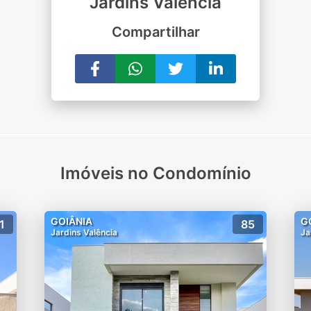
Jardins Valência
Compartilhar
Imóveis no Condomínio
GOIÂNIA
G
1
85
Jardins Valência
Ja