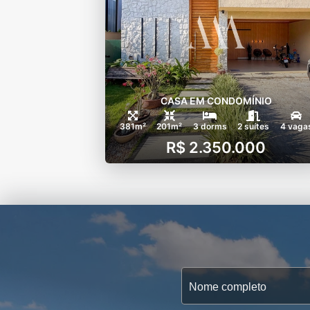
CASA EM CONDOMÍNIO
381m²
201m²
3 dorms
2 suítes
4 vaga
R$ 2.350.000