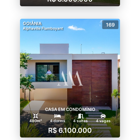
GOIÂNIA
169
Alphaville Flamboyant
CASA EM CONDOMÍNIO
480m²
4 dorms
4 suítes
4 vagas
R$ 6.100.000