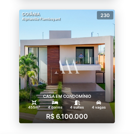
GOIÂNIA
230
Alphaville Flamboyant
CASA EM CONDOMÍNIO
455m²
4 dorms
4 suítes
4 vagas
R$ 6.100.000