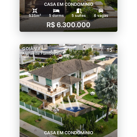
CASA EM CONDOMÍNIO
535m²
5 dorms
5 suítes
6 vagas
R$ 6.300.000
GOIÂNIA
15
Alphaville Flamboyant
CASA EM CONDOMÍNIO