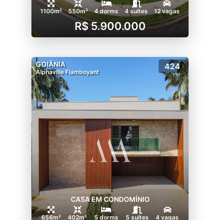
1100m²
550m²
4 dorms
4 suítes
12 vagas
R$ 5.900.000
GOIÂNIA
424
Alphaville Flamboyant
CASA EM CONDOMÍNIO
656m²
402m²
5 dorms
5 suítes
4 vagas