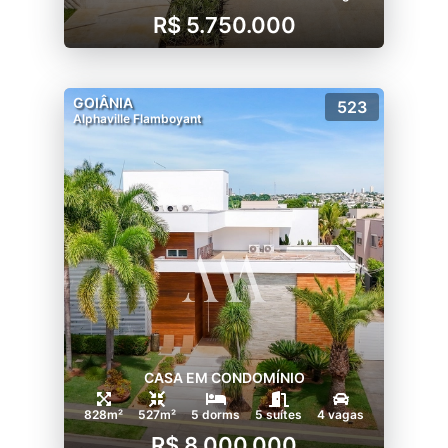
R$ 5.750.000
GOIÂNIA
523
Alphaville Flamboyant
CASA EM CONDOMÍNIO
828m²
527m²
5 dorms
5 suítes
4 vagas
R$ 8.000.000