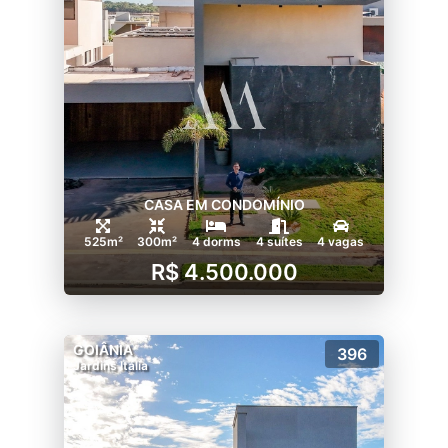
CASA EM CONDOMÍNIO
525m²
300m²
4 dorms
4 suítes
4 vagas
R$ 4.500.000
GOIÂNIA
396
Jardins Itália