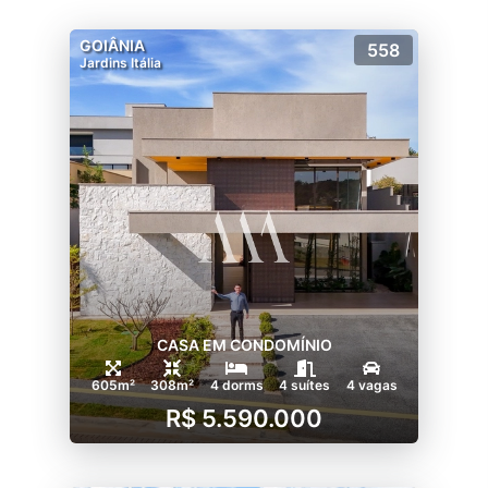
GOIÂNIA
558
Jardins Itália
CASA EM CONDOMÍNIO
605m²
308m²
4 dorms
4 suítes
4 vagas
R$ 5.590.000