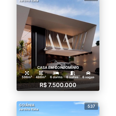
Jardins Itália
CASA EM CONDOMÍNIO
596m²
486m²
6 dorms
6 suítes
6 vagas
R$ 7.500.000
GOIÂNIA
537
Jardins Itália