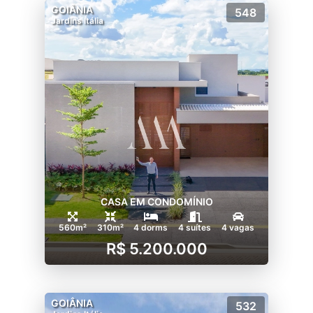
GOIÂNIA
548
Jardins Itália
CASA EM CONDOMÍNIO
560m²
310m²
4 dorms
4 suítes
4 vagas
R$ 5.200.000
GOIÂNIA
532