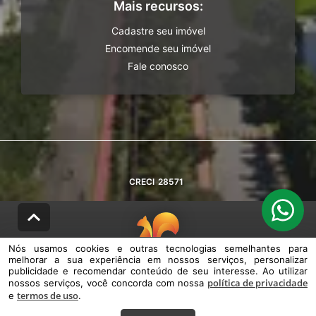
Mais recursos:
Cadastre seu imóvel
Encomende seu imóvel
Fale conosco
CRECI
28571
Nós usamos cookies e outras tecnologias semelhantes para
melhorar a sua experiência em nossos serviços, personalizar
© DESENVOLVIDO PELA
AGIL.NET
publicidade e recomendar conteúdo de seu interesse. Ao utilizar
política de privacidade
nossos serviços, você concorda com nossa
Nós usamos cookies e outras tecnologias semelhantes para melhorar a
termos de uso
e
sua experiência em nossos serviços, personalizar publicidade e
.
recomendar conteúdo de seu interesse. Ao utilizar nossos serviços,