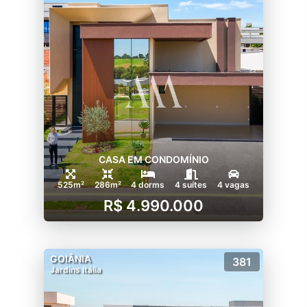
CASA EM CONDOMÍNIO
525m²
286m²
4 dorms
4 suítes
4 vagas
R$ 4.990.000
GOIÂNIA
381
Jardins Itália