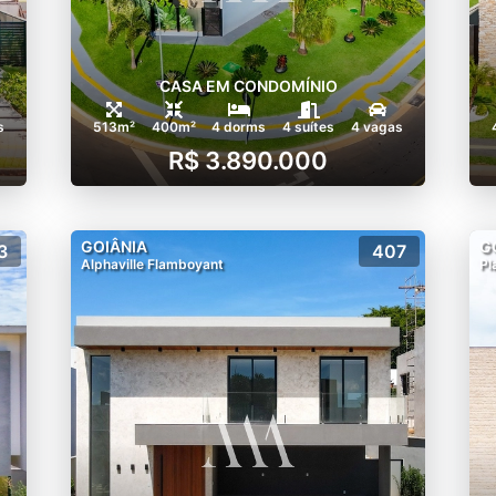
CASA EM CONDOMÍNIO
s
513m²
400m²
4 dorms
4 suítes
4 vagas
R$ 3.890.000
GOIÂNIA
G
3
407
Alphaville Flamboyant
Pl