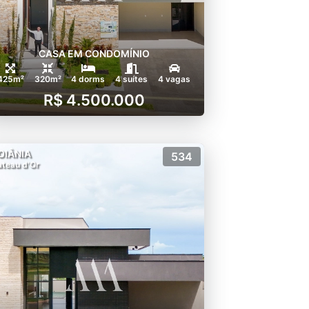
CASA EM CONDOMÍNIO
425m²
320m²
4 dorms
4 suítes
4 vagas
R$ 4.500.000
OIÂNIA
534
ateau d'Or