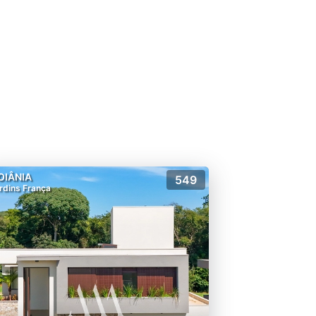
OIÂNIA
549
rdins França