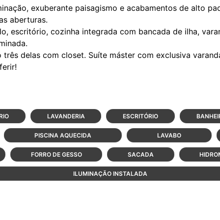
minação, exuberante paisagismo e acabamentos de alto pa
as aberturas.
lo, escritório, cozinha integrada com bancada de ilha, va
uminada.
o três delas com closet. Suíte máster com exclusiva varan
RIO
LAVANDERIA
ESCRITÓRIO
BANHEI
PISCINA AQUECIDA
LAVABO
FORRO DE GESSO
SACADA
HIDR
ILUMINAÇÃO INSTALADA