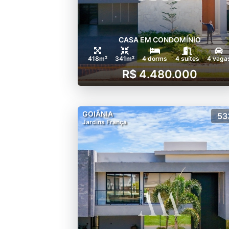
CASA EM CONDOMÍNIO
418m²
341m²
4 dorms
4 suítes
4 vaga
R$ 4.480.000
GOIÂNIA
53
Jardins França