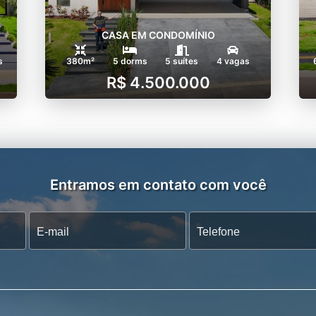
CASA EM CONDOMÍNIO
s
380m²
5 dorms
5 suítes
4 vagas
R$ 4.500.000
Entramos em contato com você