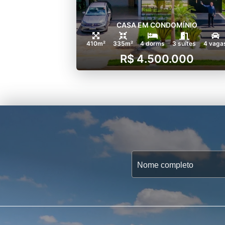
CASA EM CONDOMÍNIO
410m²
335m²
4 dorms
3 suítes
4 vaga
R$ 4.500.000