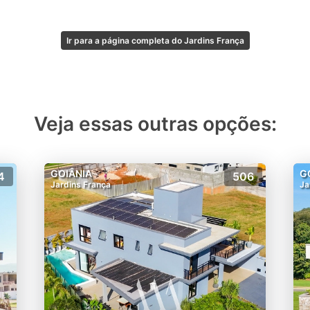
Ir para a página completa do Jardins França
Veja essas outras opções:
GOIÂNIA
G
4
506
Jardins França
Ja