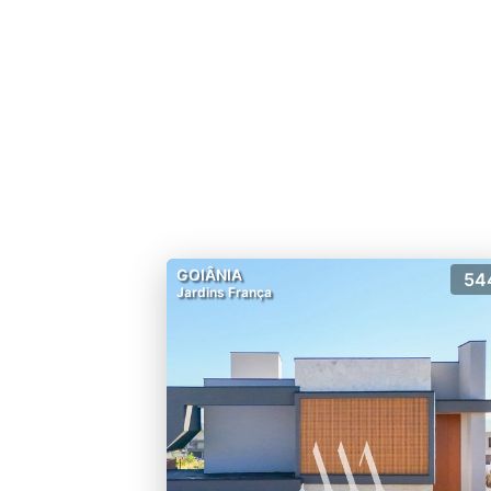
GOIÂNIA
54
Jardins França