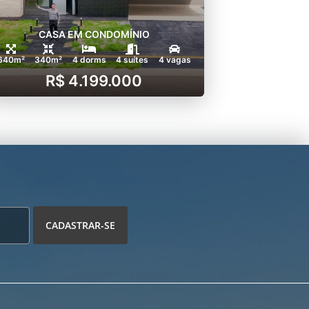
CASA EM CONDOMÍNIO
640m²
340m²
4 dorms
4 suítes
4 vagas
R$ 4.199.000
CADASTRAR-SE