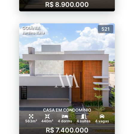
R$ 8.900.000
GOIÂNIA
521
Jardins Itália
CASA EM CONDOMÍNIO
563m²
440m²
4 dorms
4 suítes
4 vagas
R$ 7.400.000