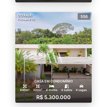
GOIÂNIA
556
Plateau d'Or
CASA EM CONDOMÍNIO
640m²
320m²
4 dorms
4 suítes
4 vagas
R$ 5.300.000