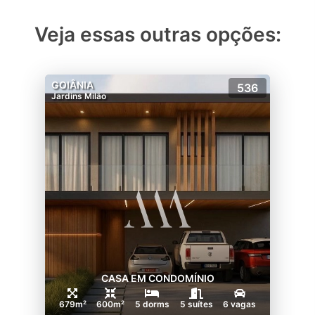
Veja essas outras opções:
GOIÂNIA
536
Jardins Milão
CASA EM CONDOMÍNIO
679m²
600m²
5 dorms
5 suítes
6 vagas