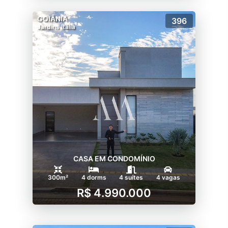
GOIÂNIA
396
Jardins Itália
CASA EM CONDOMÍNIO
300m²
4 dorms
4 suítes
4 vagas
R$ 4.990.000