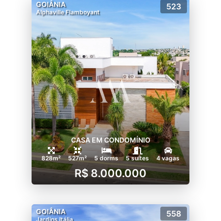
GOIÂNIA
523
Alphaville Flamboyant
CASA EM CONDOMÍNIO
828m²
527m²
5 dorms
5 suítes
4 vagas
R$ 8.000.000
GOIÂNIA
558
Jardins Itália