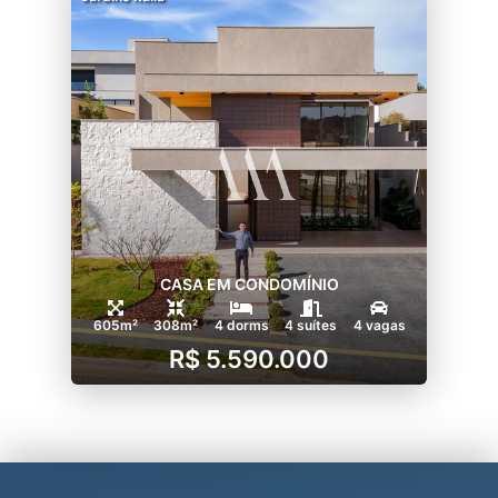
CASA EM CONDOMÍNIO
605m²
308m²
4 dorms
4 suítes
4 vagas
R$ 5.590.000