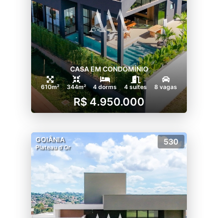
CASA EM CONDOMÍNIO
610m²
344m²
4 dorms
4 suítes
8 vagas
R$ 4.950.000
GOIÂNIA
530
Plateau d'Or