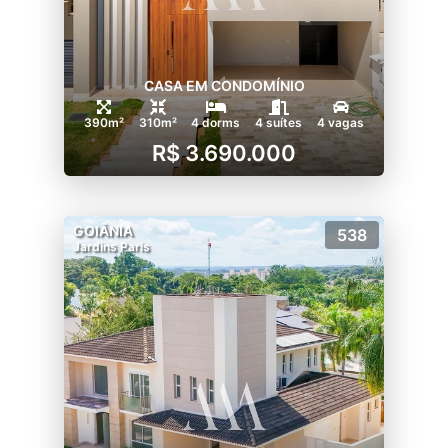
CASA EM CONDOMÍNIO
390m²
310m²
4 dorms
4 suítes
4 vagas
R$ 3.690.000
GOIÂNIA
538
Jardins Paris