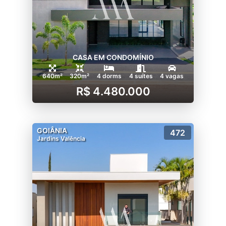
CASA EM CONDOMÍNIO
640m²
320m²
4 dorms
4 suítes
4 vagas
R$ 4.480.000
GOIÂNIA
472
Jardins Valência