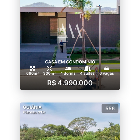
CASA EM CONDOMÍNIO
660m²
330m²
4 dorms
4 suítes
6 vagas
R$ 4.990.000
GOIÂNIA
556
Plateau d'Or