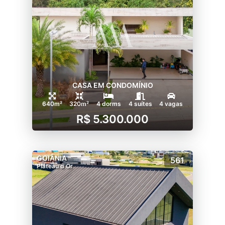
CASA EM CONDOMÍNIO
640m²
320m²
4 dorms
4 suítes
4 vagas
R$ 5.300.000
GOIÂNIA
561
Plateau d'Or