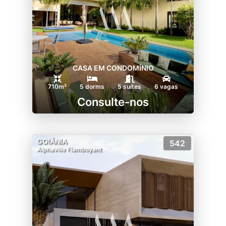
CASA EM CONDOMÍNIO
710m²
5 dorms
5 suítes
6 vagas
Consulte-nos
GOIÂNIA
542
Alphaville Flamboyant