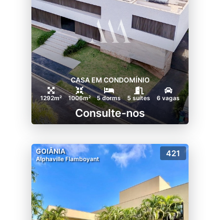
CASA EM CONDOMÍNIO
1292m²
1006m²
5 dorms
5 suítes
6 vagas
Consulte-nos
GOIÂNIA
421
Alphaville Flamboyant