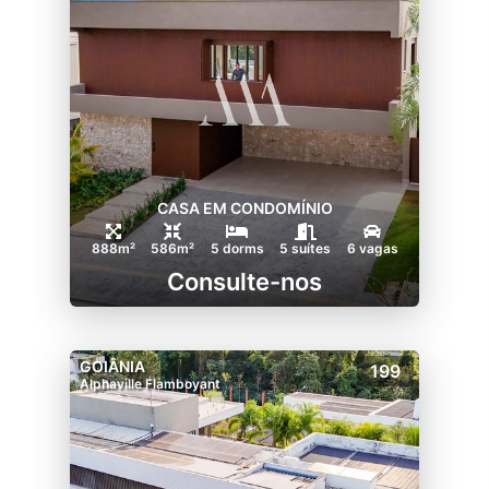
CASA EM CONDOMÍNIO
888m²
586m²
5 dorms
5 suítes
6 vagas
Consulte-nos
GOIÂNIA
199
Alphaville Flamboyant