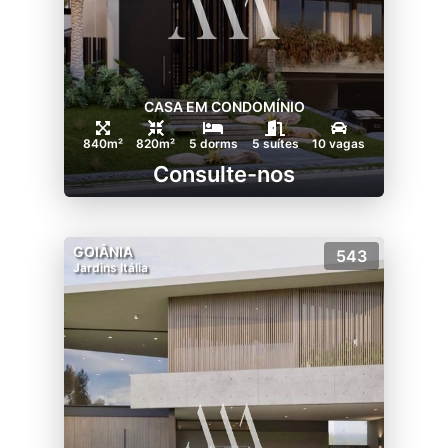
CASA EM CONDOMÍNIO
840m²
820m²
5 dorms
5 suítes
10 vagas
Consulte-nos
GOIÂNIA
543
Jardins Itália